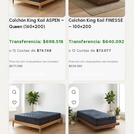
Colchón King Koil ASPEN –
Colchón King Koil FINESSE
Queen (160×200)
– 100×200
Transferencia:
$698.518
Transferencia:
$640.092
o 12 Cuotas de
$79.748
o 12 Cuotas de
$73.077
Precios sin impuestos nacionales:
Precios sin impuestos nacionales:
$577.288
$529.002
Añadir al carrito
Añadir al carrito