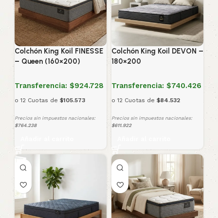
Colchón King Koil FINESSE
Colchón King Koil DEVON –
– Queen (160×200)
180×200
Transferencia:
$924.728
Transferencia:
$740.426
o 12 Cuotas de
$105.573
o 12 Cuotas de
$84.532
Precios sin impuestos nacionales:
Precios sin impuestos nacionales:
$764.238
$611.922
Añadir al carrito
Añadir al carrito