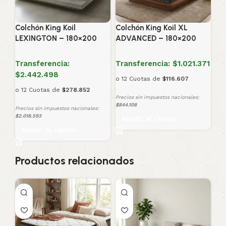
Colchón King Koil
Colchón King Koil XL
LEXINGTON – 180×200
ADVANCED – 180×200
Transferencia:
Transferencia:
$1.021.371
$2.442.498
o 12 Cuotas de
$116.607
o 12 Cuotas de
$278.852
Precios sin impuestos nacionales:
$844.108
Precios sin impuestos nacionales:
$2.018.593
Añadir al carrito
Añadir al carrito
Productos relacionados