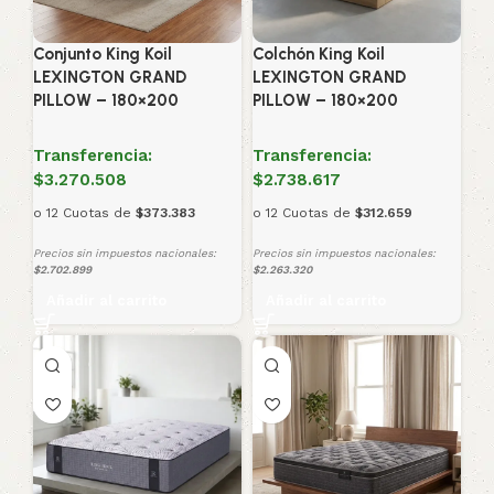
Conjunto King Koil
Colchón King Koil
LEXINGTON GRAND
LEXINGTON GRAND
PILLOW – 180×200
PILLOW – 180×200
Transferencia:
Transferencia:
$3.270.508
$2.738.617
o 12 Cuotas de
$373.383
o 12 Cuotas de
$312.659
Precios sin impuestos nacionales:
Precios sin impuestos nacionales:
$2.702.899
$2.263.320
Añadir al carrito
Añadir al carrito