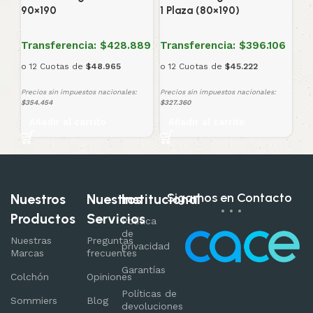
90×190
1 Plaza (80×190)
Transferencia:
$428.889
Transferencia:
$396.106
o 12 Cuotas de
$48.965
o 12 Cuotas de
$45.222
Precios sin impuestos nacionales:
Precios sin impuestos nacionales:
$354.454
$327.360
Añadir al carrito
Añadir al carrito
Sigamos en Contacto
Nuestros
Nuestros
Institucional
Productos
Servicios
Política
de
Nuestras
Preguntas
privacidad
Marcas
frecuentes
Garantías
Colchón
Opiniones
Políticas de
Sommiers
Blog
devoluciones