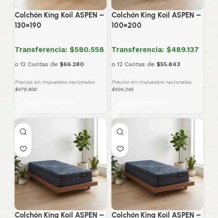
Colchón King Koil ASPEN –
Colchón King Koil ASPEN –
130×190
100×200
Transferencia:
$580.558
Transferencia:
$489.137
o 12 Cuotas de
$66.280
o 12 Cuotas de
$55.843
Precios sin impuestos nacionales:
Precios sin impuestos nacionales:
$479.800
$404.245
Añadir al carrito
Añadir al carrito
Colchón King Koil ASPEN –
Colchón King Koil ASPEN –