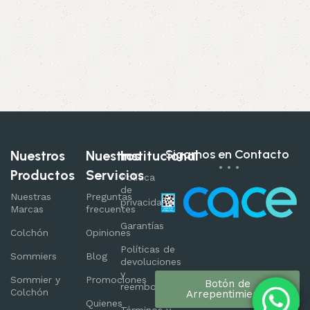
Sigamos en Contacto
Nuestros
Nuestros
Institucional
Productos
Servicios
Política
de
Nuestras
Preguntas
privacidad
Marcas
frecuentes
Garantías
Colchón
Opiniones
Políticas de
Sommiers
Blog
devoluciones
y
Sommier y
Promociones
Botón de
reembolsos
Colchón
Arrepentimiento
Quienes
Términos y