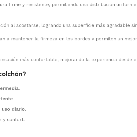
ura firme y resistente, permitiendo una distribución uniforme
ión al acostarse, logrando una superficie más agradable sin
dan a mantener la firmeza en los bordes y permiten un mejor
nsación más confortable, mejorando la experiencia desde el
colchón?
termedia
.
stente
.
 uso diario
.
 y confort.