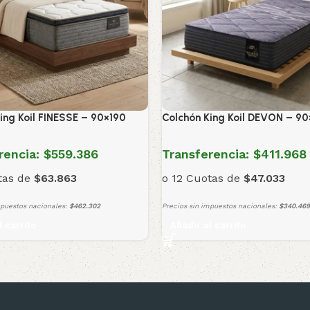
ing Koil FINESSE – 90×190
Colchón King Koil DEVON – 90
rencia:
$559.386
Transferencia:
$411.968
tas de
$63.863
o 12 Cuotas de
$47.033
mpuestos nacionales:
$462.302
Precios sin impuestos nacionales:
$340.469
l carrito
Añadir al carrito