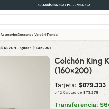
ASESORÍA HUMANA Y PERSONALIZADA
Accesorios
Descanso Versátil
Tienda
oil DEVON – Queen (160×200)
Colchón King 
(160×200)
Tarjeta:
$879.333
o 12 Cuotas de
$73.278
Transferencia:
$6