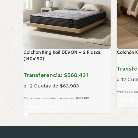
Colchón King Koil DEVON – 2 Plazas
Colchón K
(140×190)
Transfe
Transferencia:
$560.431
o 12 Cuo
o 12 Cuotas de
$63.983
Precios sin i
Precios sin impuestos nacionales:
$463.166
Añadir a
Añadir al carrito