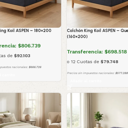
ing Koil ASPEN – 180×200
Colchón King Koil ASPEN – Qu
(160×200)
rencia:
$806.739
Transferencia:
$698.518
tas de
$92.103
o 12 Cuotas de
$79.748
mpuestos nacionales:
$666.726
Precios sin impuestos nacionales:
$577.288
l carrito
Añadir al carrito