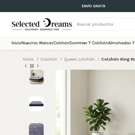
ENVÍO GRATIS
Inicio
Nuestas Marcas
Colchón
Sommier Y Colchón
Almohadas Y 
Inicio
Colchón
Queen colchón
Colchón King K