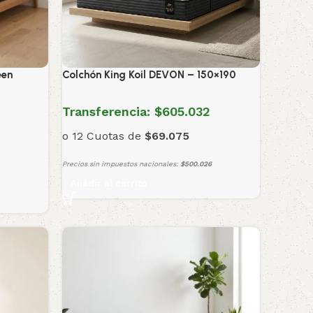
een
Colchón King Koil DEVON – 150×190
Transferencia:
$605.032
o 12 Cuotas de
$69.075
Precios sin impuestos nacionales:
$500.026
Añadir al carrito