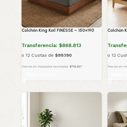
Colchón King Koil FINESSE – 150×190
Colchón K
Transferencia:
$868.813
Transfe
o 12 Cuotas de
$99.190
o 12 Cuo
Precios sin impuestos nacionales:
$718.027
Precios sin i
Añadir al carrito
Añadir a