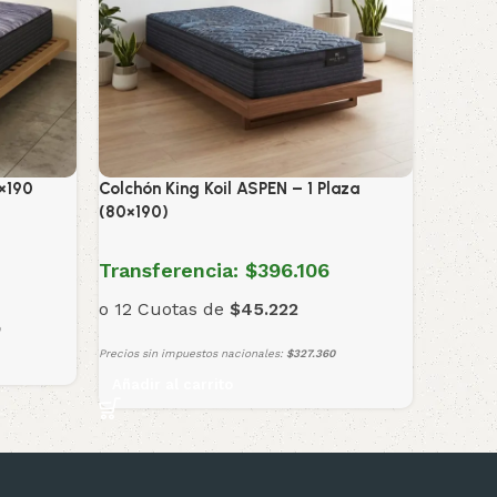
×190
Colchón King Koil ASPEN – 1 Plaza
(80×190)
Transferencia:
$396.106
o 12 Cuotas de
$45.222
Precios sin impuestos nacionales:
$327.360
Añadir al carrito