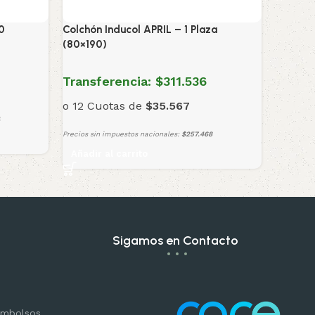
0
Colchón Inducol APRIL – 1 Plaza
(80×190)
Transferencia:
$311.536
o 12 Cuotas de
$35.567
Precios sin impuestos nacionales:
$257.468
Añadir al carrito
Sigamos en Contacto
eembolsos