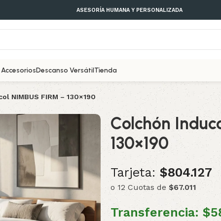
ASESORÍA HUMANA Y PERSONALIZADA
Accesorios
Descanso Versátil
Tienda
col NIMBUS FIRM – 130×190
Colchón Induc
130×190
Tarjeta:
$804.127
o 12 Cuotas de
$67.011
Transferencia:
$5