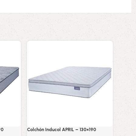
90
Colchón Inducol APRIL – 130×190