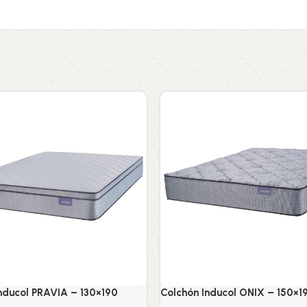
nducol PRAVIA – 130×190
Colchón Inducol ONIX – 150×1