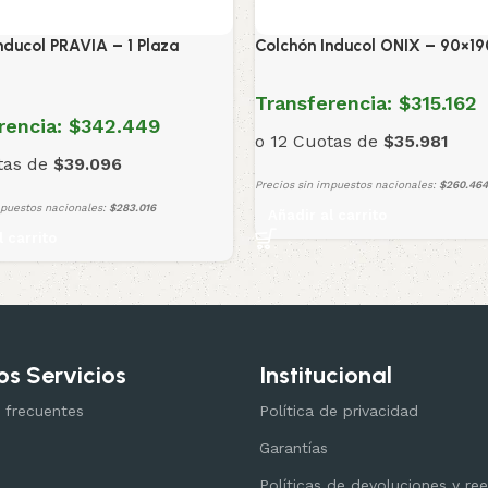
nducol PRAVIA – 1 Plaza
Colchón Inducol ONIX – 90×19
Transferencia:
$315.162
rencia:
$342.449
o 12 Cuotas de
$35.981
tas de
$39.096
Precios sin impuestos nacionales:
$260.464
mpuestos nacionales:
$283.016
Añadir al carrito
l carrito
os Servicios
Institucional
 frecuentes
Política de privacidad
Garantías
Políticas de devoluciones y r