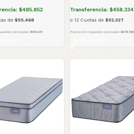
rencia:
$485.852
Transferencia:
$458.334
tas de
$55.468
o 12 Cuotas de
$52.327
mpuestos nacionales:
$401.531
Precios sin impuestos nacionales:
$378.788
l carrito
Añadir al carrito