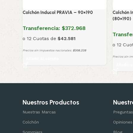
Colchón Inducol PRAVIA – 90×190
Colchón I
(80×190)
Transferencia:
$372.968
Transfe
o 12 Cuotas de
$42.581
o 12 Cuo
Precios sin impuestos nacionales:
$308.238
Precios sin i
Añadir al carrito
Añadir a
Nuestros Productos
Nuestr
Nuestras Marcas
Preguntas
Colchón
Opiniones
Sommiers
Blog