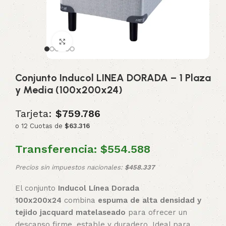
Click to enlarge
Conjunto Inducol LINEA DORADA – 1 Plaza
y Media (100x200x24)
Tarjeta:
$759.786
o 12 Cuotas de
$63.316
Transferencia:
$554.588
Precios sin impuestos nacionales:
$458.337
El conjunto
Inducol Línea Dorada
100x200x24
combina
espuma de alta densidad y
tejido jacquard matelaseado
para ofrecer un
descanso firme, estable y duradero. Ideal para