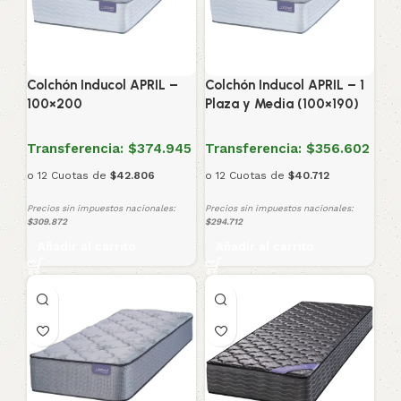
Colchón Inducol APRIL –
Colchón Inducol APRIL – 1
100×200
Plaza y Media (100×190)
Transferencia:
$374.945
Transferencia:
$356.602
o 12 Cuotas de
$42.806
o 12 Cuotas de
$40.712
Precios sin impuestos nacionales:
Precios sin impuestos nacionales:
$309.872
$294.712
Añadir al carrito
Añadir al carrito