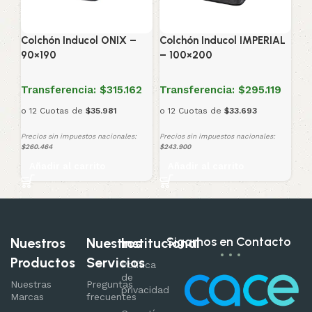
Colchón Inducol ONIX –
Colchón Inducol IMPERIAL
90×190
– 100×200
Transferencia:
$315.162
Transferencia:
$295.119
o 12 Cuotas de
$35.981
o 12 Cuotas de
$33.693
Precios sin impuestos nacionales:
Precios sin impuestos nacionales:
$260.464
$243.900
Añadir al carrito
Añadir al carrito
Sigamos en Contacto
Nuestros
Nuestros
Institucional
Productos
Servicios
Política
de
Nuestras
Preguntas
privacidad
Marcas
frecuentes