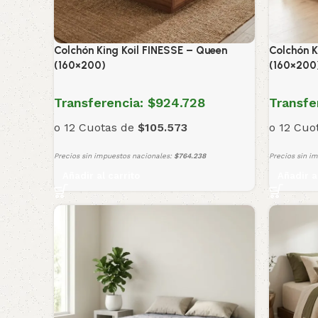
Colchón King Koil FINESSE – Queen
Colchón K
(160×200)
(160×200
Transferencia:
$924.728
Transfe
o 12 Cuotas de
$105.573
o 12 Cuo
Precios sin impuestos nacionales:
$764.238
Precios sin i
Añadir al carrito
Añadir a