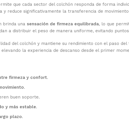
rmite que cada sector del colchón responda de forma individ
na y reduce significativamente la transferencia de movimient
on brinda una
sensación de firmeza equilibrada
, lo que perm
an a distribuir el peso de manera uniforme, evitando puntos
lidad del colchón y mantiene su rendimiento con el paso del 
o, elevando la experiencia de descanso desde el primer mome
tre firmeza y confort
.
 movimiento
.
eren buen soporte.
do y más estable
.
argo plazo
.