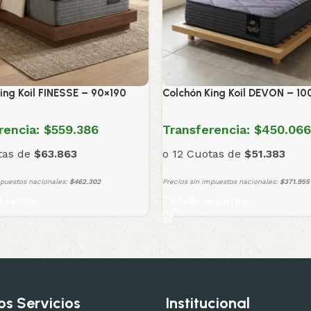
ing Koil FINESSE – 90×190
Colchón King Koil DEVON – 1
rencia:
$559.386
Transferencia:
$450.066
tas de
$63.863
o 12 Cuotas de
$51.383
mpuestos nacionales:
$462.302
Precios sin impuestos nacionales:
$371.955
l carrito
Añadir al carrito
os Servicios
Institucional