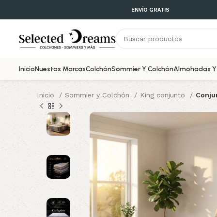
ENVÍO GRATIS
Inicio
Nuestas Marcas
Colchón
Sommier Y Colchón
Almohadas Y 
Inicio
Sommier y Colchón
King conjunto
Conju