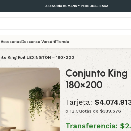
ASESORÍA HUMANA Y PERSONALIZADA
Accesorios
Descanso Versátil
Tienda
nto King Koil LEXINGTON – 180×200
Conjunto King
180×200
Tarjeta:
$4.074.91
o 12 Cuotas de
$339.576
Transferencia:
$2