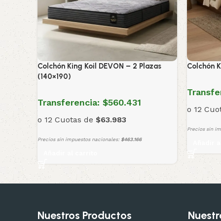
Colchón King Koil DEVON – 2 Plazas
Colchón K
(140×190)
Transfe
Transferencia:
$560.431
o 12 Cuo
o 12 Cuotas de
$63.983
Precios sin i
Precios sin impuestos nacionales:
$463.166
Añadir a
Añadir al carrito
Nuestros Productos
Nuestr