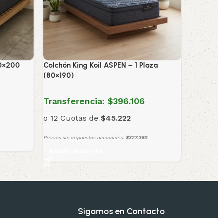
00×200
Colchón King Koil ASPEN – 1 Plaza
(80×190)
Transferencia:
$396.106
o 12 Cuotas de
$45.222
Precios sin impuestos nacionales:
$327.360
Añadir al carrito
Sigamos en Contacto