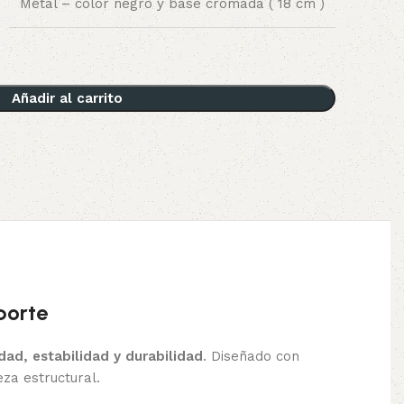
Metal – color negro y base cromada ( 18 cm )
Añadir al carrito
porte
ad, estabilidad y durabilidad
. Diseñado con
za estructural.