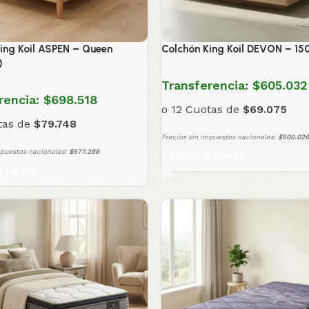
ing Koil ASPEN – Queen
Colchón King Koil DEVON – 15
)
Transferencia:
$605.032
rencia:
$698.518
o 12 Cuotas de
$69.075
tas de
$79.748
Precios sin impuestos nacionales:
$500.026
mpuestos nacionales:
$577.288
Añadir al carrito
l carrito