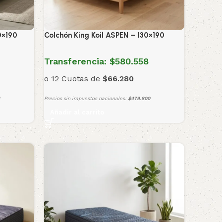
0×190
Colchón King Koil ASPEN – 130×190
Transferencia:
$580.558
o 12 Cuotas de
$66.280
Precios sin impuestos nacionales:
$479.800
Añadir al carrito