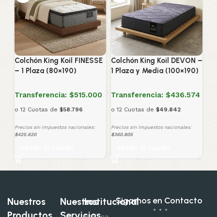
Colchón King Koil FINESSE
Colchón King Koil DEVON –
– 1 Plaza (80×190)
1 Plaza y Media (100×190)
Transferencia:
$515.000
Transferencia:
$436.574
o 12 Cuotas de
$58.796
o 12 Cuotas de
$49.842
Precios sin impuestos nacionales:
Precios sin impuestos nacionales:
$425.620
$360.805
Añadir al carrito
Añadir al carrito
Sigamos en Contacto
Nuestros
Nuestros
Institucional
Productos
Servicios
Política