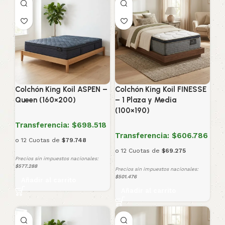
Colchón King Koil ASPEN –
Colchón King Koil FINESSE
Queen (160×200)
– 1 Plaza y Media
(100×190)
Transferencia:
$698.518
Transferencia:
$606.786
o 12 Cuotas de
$79.748
o 12 Cuotas de
$69.275
Precios sin impuestos nacionales:
$577.288
Precios sin impuestos nacionales:
$501.476
Añadir al carrito
Añadir al carrito