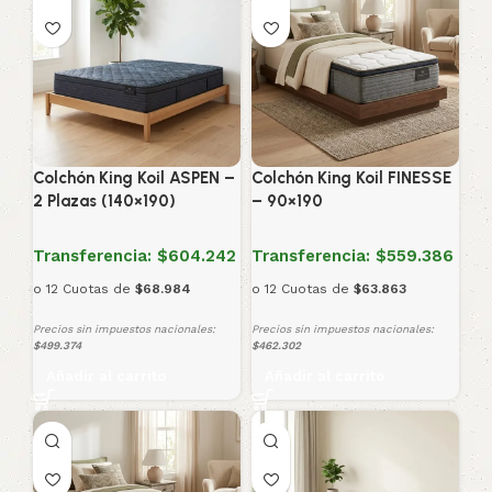
Colchón King Koil ASPEN –
Colchón King Koil FINESSE
2 Plazas (140×190)
– 90×190
Transferencia:
$604.242
Transferencia:
$559.386
o 12 Cuotas de
$68.984
o 12 Cuotas de
$63.863
Precios sin impuestos nacionales:
Precios sin impuestos nacionales:
$499.374
$462.302
Añadir al carrito
Añadir al carrito