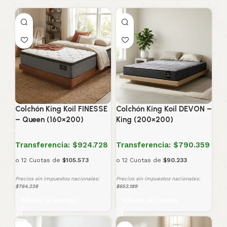
Colchón King Koil FINESSE
Colchón King Koil DEVON –
– Queen (160×200)
King (200×200)
Transferencia:
$924.728
Transferencia:
$790.359
o 12 Cuotas de
$105.573
o 12 Cuotas de
$90.233
Precios sin impuestos nacionales:
Precios sin impuestos nacionales:
$764.238
$653.189
Añadir al carrito
Añadir al carrito